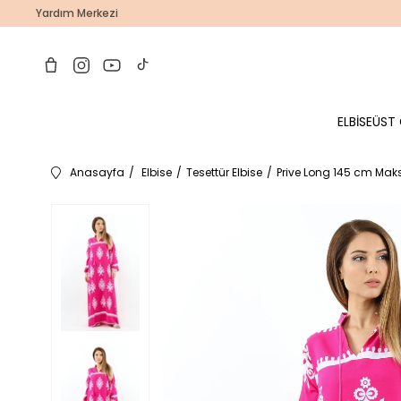
Yardım Merkezi
ELBİSE
ÜST 
Anasayfa
Elbise
Tesettür Elbise
Prive Long 145 cm Mak