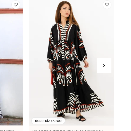
ÜCRETSIZ KARGO
ÜC