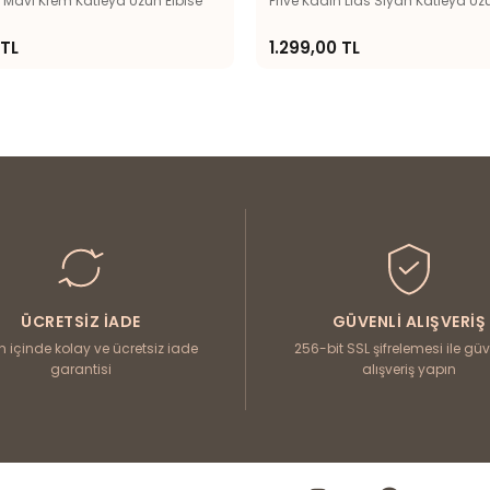
n Mavi Krem Katleya Uzun Elbise
Prive Kadın Lias Siyah Katleya Uz
 TL
1.299,00 TL
ÜCRETSIZ İADE
GÜVENLI ALIŞVERIŞ
n içinde kolay ve ücretsiz iade
256-bit SSL şifrelemesi ile g
garantisi
alışveriş yapın