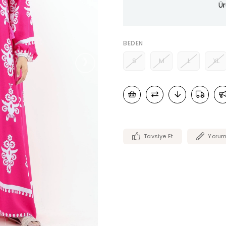
Ür
BEDEN
›
S
M
L
XL
Tavsiye Et
Yorum