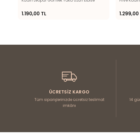
Kadın Leopar Gömlek Yaka Uzun Elbise
Prive Kadı
1.190,00 TL
1.299,00
ÜCRETSIZ KARGO
Tüm siparişlerinizde ücretsiz teslimat
14 gü
imkânı