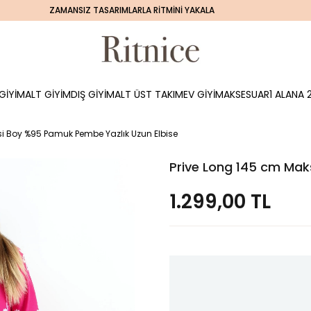
ZAMANSIZ TASARIMLARLA RİTMİNİ YAKALA
GİYİM
ALT GİYİM
DIŞ GİYİM
ALT ÜST TAKIM
EV GİYİM
AKSESUAR
1 ALANA 2
si Boy %95 Pamuk Pembe Yazlık Uzun Elbise
Prive Long 145 cm Mak
1.299,00 TL