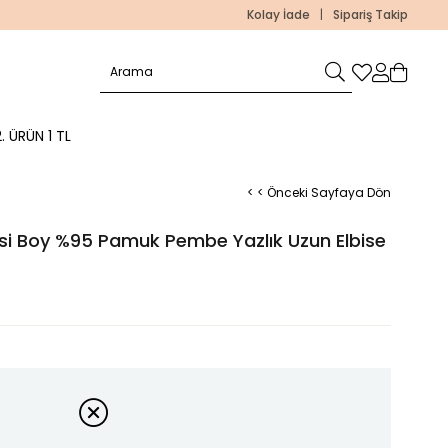
Kolay İade
|
Sipariş Takip
. ÜRÜN 1 TL
< < Önceki Sayfaya Dön
si Boy %95 Pamuk Pembe Yazlık Uzun Elbise