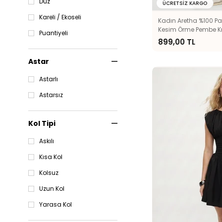
Düz
ÜCRETSIZ KARGO
Kareli / Ekoseli
Kadın Aretha %100 P
Kesim Örme Pembe Kı
Puantiyeli
899,00 TL
Astar
Astarlı
Astarsız
Kol Tipi
Askılı
Kısa Kol
Kolsuz
Uzun Kol
Yarasa Kol