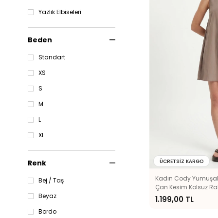
Yazlık Elbiseleri
Beden
Standart
XS
S
M
L
XL
ÜCRETSIZ KARGO
Renk
Kadın Cody Yumuşa
Bej / Taş
Çan Kesim Kolsuz Rah
Beyaz
1.199,00 TL
Bordo