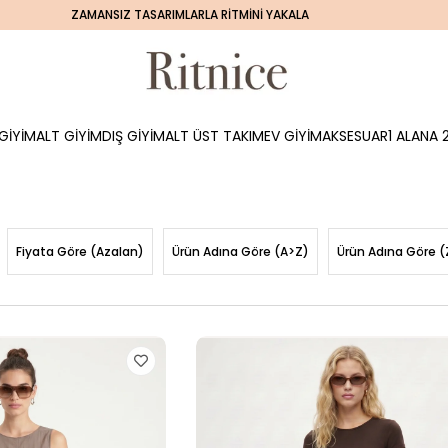
ZAMANSIZ TASARIMLARLA RİTMİNİ YAKALA
GİYİM
ALT GİYİM
DIŞ GİYİM
ALT ÜST TAKIM
EV GİYİM
AKSESUAR
1 ALANA 2
Fiyata Göre (Azalan)
Ürün Adına Göre (A>Z)
Ürün Adına Göre (