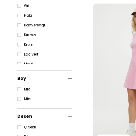
Gri
Haki
Kahverengi
Kırmızı
Krem
Lacivert
Mavi
Pembe
Boy
Sarı
Midi
Siyah
Mini
Yeşil
Desen
Çiçekli