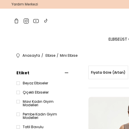
Yardım Merkezi
ELBİSE
ÜST 
Anasayfa
Elbise
Mini Elbise
Etiket
Fiyata Göre (Artan)
Beyaz Elbiseler
Çiçekli Elbiseler
Mavi Kadın Giyim
Modelleri
Pembe Kadın Giyim
Modelleri
Tatil Bavulu