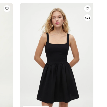
%22
İndirim
%22İndirim