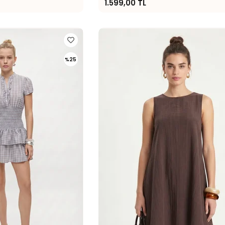
1.599,00 TL
%25
İndirim
%25İndirim