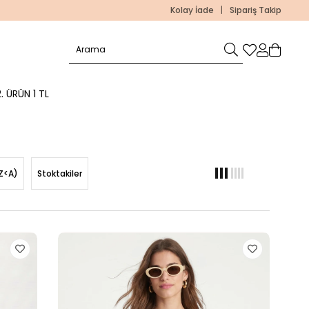
Kolay İade
|
Sipariş Takip
. ÜRÜN 1 TL
Z<A)
Stoktakiler