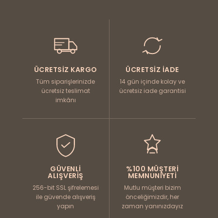
Kabanınızı boğazlı bir
süveter
ve kumaş
pantolonla
şık, bir
kazak
ve jeanle ise rahat bir kış görünümü için
kombinleyebilirsiniz. Topuklu bot ya da spor ayakkabıyla
farklı stiller yaratırsınız.
Yeni Sezon Kadın Kabanları
ÜCRETSIZ KARGO
ÜCRETSIZ İADE
Hem sıcak tutan hem şık duran kaliteli kaban modellerini
Tüm siparişlerinizde
14 gün içinde kolay ve
keşfedin. Tüm siparişlerde kargo ücretsiz, 14 gün içinde
ücretsiz teslimat
ücretsiz iade garantisi
imkânı
iade de ücretsiz. Yeni sezon kadın kaban modellerini şimdi
inceleyin.
GÜVENLI
%100 MÜŞTERI
ALIŞVERIŞ
MEMNUNIYETI
256-bit SSL şifrelemesi
Mutlu müşteri bizim
ile güvende alışveriş
önceliğimizdir, her
yapın
zaman yanınızdayız