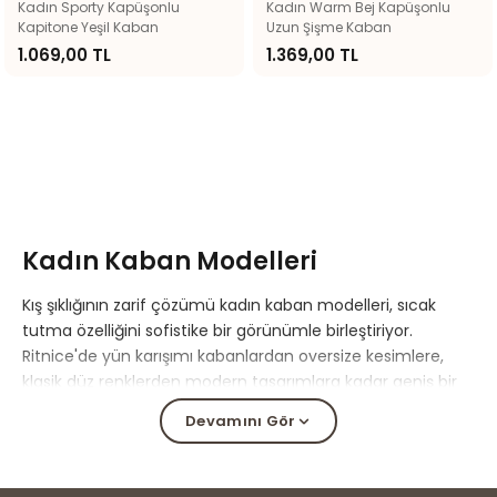
Kadın Sporty Kapüşonlu
Kadın Warm Bej Kapüşonlu
Kapitone Yeşil Kaban
Uzun Şişme Kaban
1.069,00 TL
1.369,00 TL
Kadın Kaban Modelleri
Kış şıklığının zarif çözümü kadın kaban modelleri, sıcak
tutma özelliğini sofistike bir görünümle birleştiriyor.
Ritnice'de yün karışımı kabanlardan oversize kesimlere,
klasik düz renklerden modern tasarımlara kadar geniş bir
seçki sizi bekliyor. Kaliteli kumaşları ve özenli dikişleriyle
Devamını Gör
soğuk günlerde tarzınızdan ödün vermezsiniz.
Kaban Kombinleri