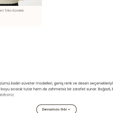
em Triko Süveter
ümü kadın süveter modelleri, geniş renk ve desen seçenekleriyle 
yu sıcacık tutar hem de zahmetsiz bir zarafet sunar. Boğazlı, bi
lirsiniz.
Devamını Gör