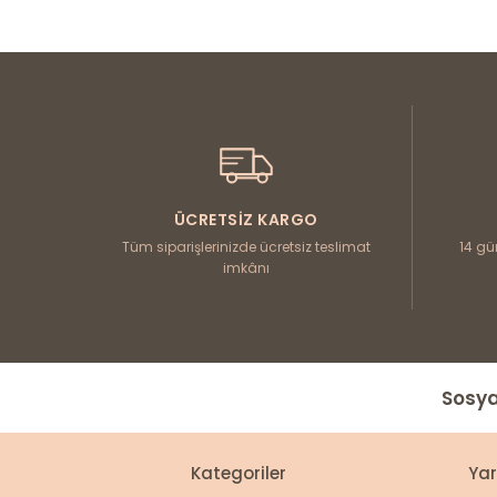
Süveterlerinizi
pantolon
,
etek
veya elbise al
Katmanlı kombinler için ince süveterler ideal
Yeni Sezon Kadın Süveterleri
Düz renk şıklığından desenli alternatiflere u
iade ücretsiz; içiniz rahat alışveriş yapın. Y
ÜCRETSIZ KARGO
Tüm siparişlerinizde ücretsiz teslimat
14 gü
imkânı
Sosya
Kategoriler
Ya