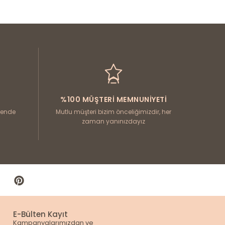
mlara uygun görünümler yaratabilirsiniz.
 kadın süveterlerini keşfedin. Kargo ücretsiz,
%100 MÜŞTERI MEMNUNIYETI
üvende
Mutlu müşteri bizim önceliğimizdir, her
zaman yanınızdayız
E-Bülten Kayıt
Kampanyalarımızdan ve