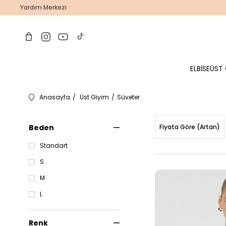
Yardım Merkezi
ELBİSE
ÜST 
Anasayfa
Üst Giyim
Süveter
Beden
Fiyata Göre (Artan)
Standart
S
M
L
Renk