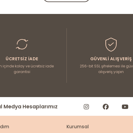
tında kolayca kombinleyerek hem günlük hem de daha resmi orta
 bir başlangıç noktasıdır.
zanan zengin seçkimizde, kaliteli ve dayanıklı kumaşlardan üretilen
eni sezon süveter modellerini şimdi inceleyin.
ÜCRETSIZ İADE
GÜVENLI ALIŞVERIŞ
n içinde kolay ve ücretsiz iade
256-bit SSL şifrelemesi ile g
garantisi
alışveriş yapın
l Medya Hesaplarımız
rdım
Kurumsal