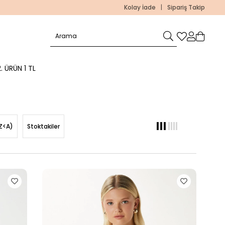
Kolay İade
|
Sipariş Takip
. ÜRÜN 1 TL
Z<A)
Stoktakiler