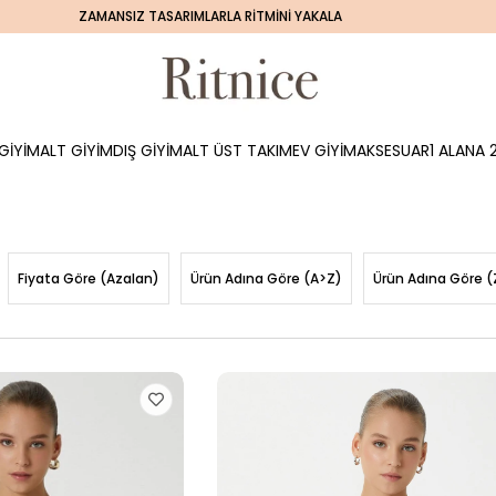
ZAMANSIZ TASARIMLARLA RİTMİNİ YAKALA
GİYİM
ALT GİYİM
DIŞ GİYİM
ALT ÜST TAKIM
EV GİYİM
AKSESUAR
1 ALANA 2
Fiyata Göre (Azalan)
Ürün Adına Göre (A>Z)
Ürün Adına Göre (