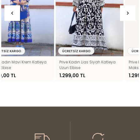
ÜCRETSIZ KARGO
ÜCRETSIZ KARGO
Prive Kadın Lias Siyah Katleya
Prive Kadın Nena %100 Viskon
Uzun Elbise
Maksi Boy Siyah Kırmızı Balon
Kol Uzun Yazlık Elbise 24EL036
1.299,00 TL
1.299,00 TL