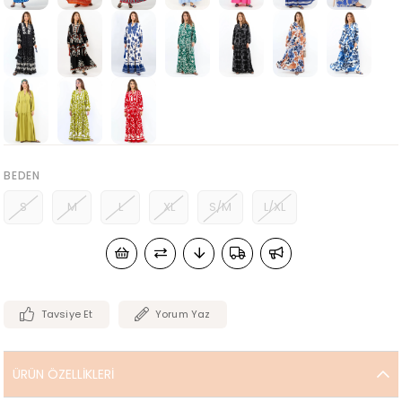
BEDEN
S
M
L
XL
S/M
L/XL
Tavsiye Et
Yorum Yaz
ÜRÜN ÖZELLIKLERI