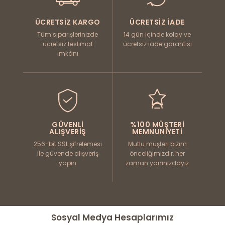
ÜCRETSIZ KARGO
ÜCRETSIZ İADE
Tüm siparişlerinizde
14 gün içinde kolay ve
ücretsiz teslimat
ücretsiz iade garantisi
imkânı
GÜVENLI
%100 MÜŞTERI
ALIŞVERIŞ
MEMNUNIYETI
256-bit SSL şifrelemesi
Mutlu müşteri bizim
ile güvende alışveriş
önceliğimizdir, her
yapın
zaman yanınızdayız
Sosyal Medya Hesaplarımız