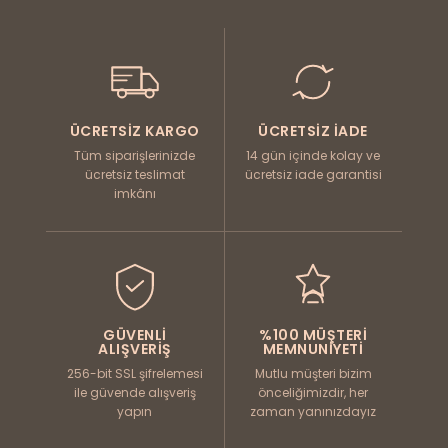
ÜCRETSIZ KARGO
ÜCRETSIZ İADE
Tüm siparişlerinizde
14 gün içinde kolay ve
ücretsiz teslimat
ücretsiz iade garantisi
imkânı
GÜVENLI
%100 MÜŞTERI
ALIŞVERIŞ
MEMNUNIYETI
256-bit SSL şifrelemesi
Mutlu müşteri bizim
ile güvende alışveriş
önceliğimizdir, her
yapın
zaman yanınızdayız