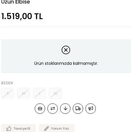
Uzun Elbise
1.519,00 TL
Ürün stoklarımızda kalmamıştır.
BEDEN
S
M
L
XL
Tavsiye Et
Yorum Yaz