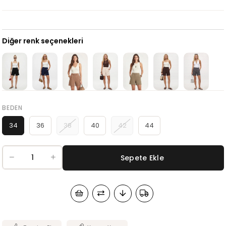
Diğer renk seçenekleri
BEDEN
34
36
38
40
42
44