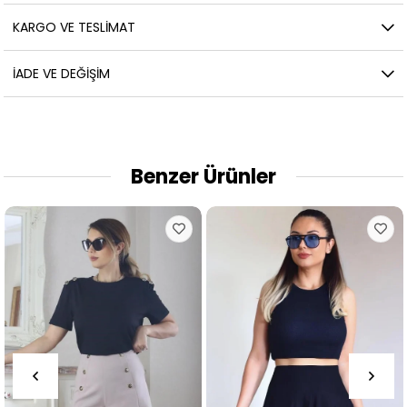
KARGO VE TESLIMAT
İADE VE DEĞIŞIM
Benzer Ürünler
%29
İndi
%29İ