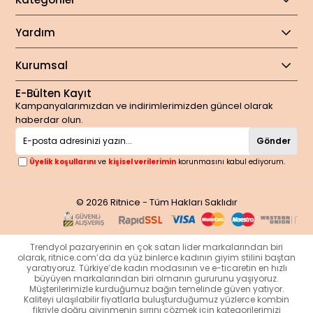
Yardım
Kurumsal
E-Bülten Kayıt
Kampanyalarımızdan ve indirimlerimizden güncel olarak
haberdar olun.
Gönder
Üyelik koşullarını
ve
kişisel verilerimin
korunmasını kabul ediyorum.
© 2026 Ritnice - Tüm Hakları Saklıdır
Trendyol pazaryerinin en çok satan lider markalarından biri
olarak, ritnice.com’da da yüz binlerce kadının giyim stilini baştan
yaratıyoruz. Türkiye’de kadın modasının ve e-ticaretin en hızlı
büyüyen markalarından biri olmanın gururunu yaşıyoruz.
Müşterilerimizle kurduğumuz bağın temelinde güven yatıyor.
Kaliteyi ulaşılabilir fiyatlarla buluşturduğumuz yüzlerce kombin
fikriyle doğru giyinmenin sırrını çözmek için kategorilerimizi