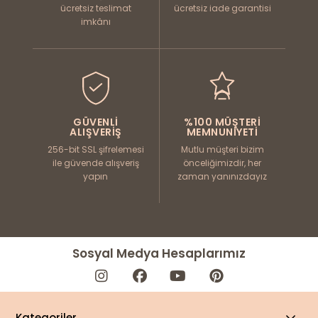
ücretsiz teslimat
ücretsiz iade garantisi
imkânı
GÜVENLI
%100 MÜŞTERI
ALIŞVERIŞ
MEMNUNIYETI
256-bit SSL şifrelemesi
Mutlu müşteri bizim
ile güvende alışveriş
önceliğimizdir, her
yapın
zaman yanınızdayız
Sosyal Medya Hesaplarımız
Kategoriler