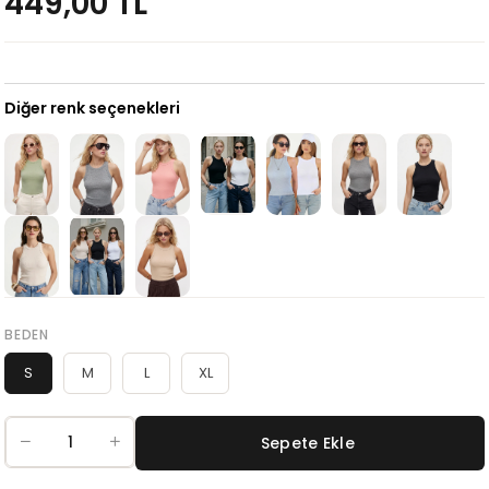
449,00 TL
Diğer renk seçenekleri
BEDEN
S
M
L
XL