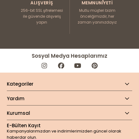
ALIŞVERIŞ
MEMNUNIYETI
256-bit SSL şifrelemesi
Mutlu müşteri bizim
ile güvende alışveriş
önceliğimizdir, her
yapın
zaman yanınızdayız
Sosyal Medya Hesaplarımız
Kategoriler
Yardım
Kurumsal
E-Bülten Kayıt
Kampanyalarımızdan ve indirimlerimizden güncel olarak
haberdar olun.