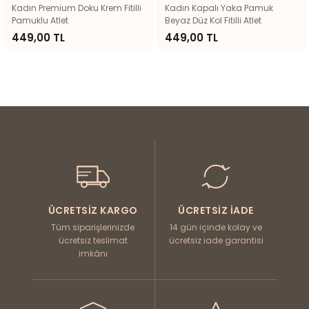
dın Premium Doku Krem Fitilli
Kadın Kapalı Yaka Pamuk
Ka
muklu Atlet
Beyaz Düz Kol Fitilli Atlet
Som
49,00 TL
449,00 TL
44
ÜCRETSIZ KARGO
ÜCRETSIZ İADE
Tüm siparişlerinizde
14 gün içinde kolay ve
ücretsiz teslimat
ücretsiz iade garantisi
imkânı