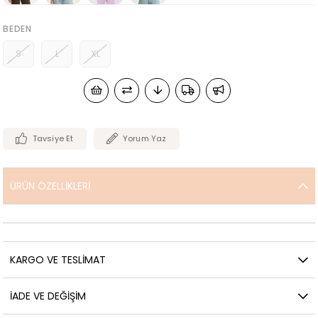
BEDEN
S
L
XL
Tavsiye Et
Yorum Yaz
ÜRÜN ÖZELLIKLERI
KARGO VE TESLIMAT
İADE VE DEĞIŞIM