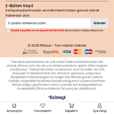
E-Bülten Kayıt
Kampanyalarımızdan ve indirimlerimizden güncel olarak
haberdar olun.
Gönder
Üyelik koşullarını
ve
kişisel verilerimin
korunmasını kabul ediyorum.
© 2026 Ritnice - Tüm Hakları Saklıdır
Trendyol pazaryerinin en çok satan lider markalarından biri
olarak, ritnice.com’da da yüz binlerce kadının giyim stilini baştan
yaratıyoruz. Türkiye’de kadın modasının ve e-ticaretin en hızlı
büyüyen markalarından biri olmanın gururunu yaşıyoruz.
Müşterilerimizle kurduğumuz bağın temelinde güven yatıyor.
Kaliteyi ulaşılabilir fiyatlarla buluşturduğumuz yüzlerce kombin
fikriyle doğru giyinmenin sırrını çözmek için kategorilerimizi
inceleyebilir, Ritnice ailesinin bir parçası olabilirsiniz.
Anasayfa
Favorilerim
Sepetim
Üye Girişi